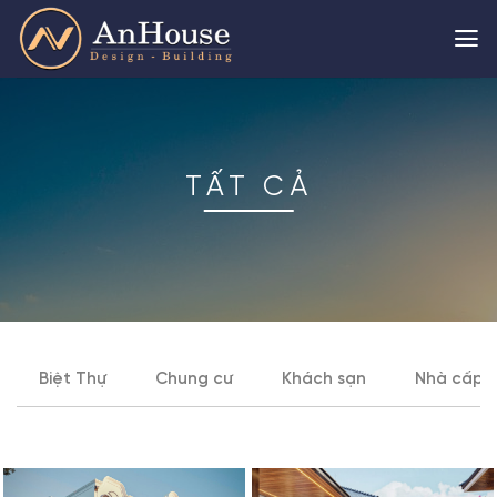
Skip
to
content
TẤT CẢ
Biệt Thự
Chung cư
Khách sạn
Nhà cấp 