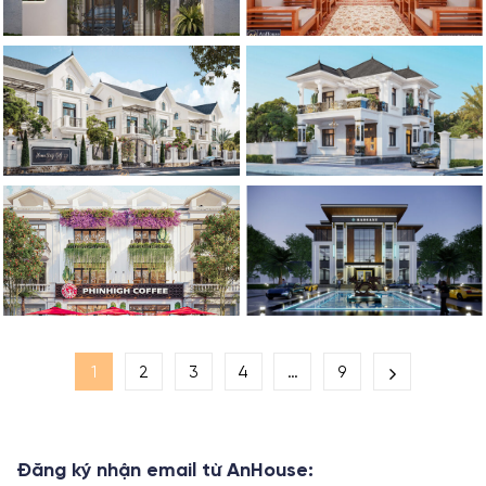
1
2
3
4
…
9
Đăng ký nhận email từ AnHouse: