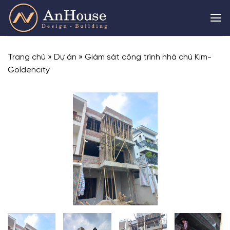
Skip
to
content
Trang chủ
»
Dự án
»
Giám sát công trình nhà chú Kim-
Goldencity