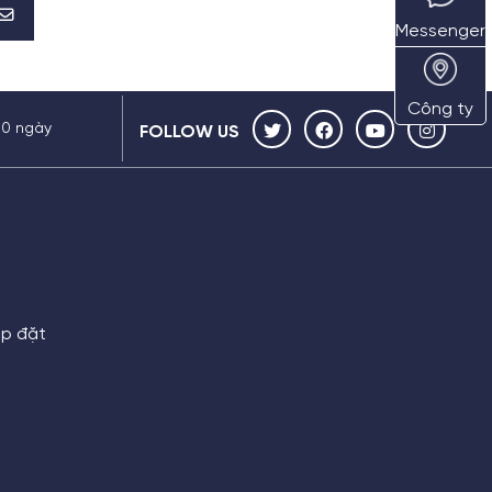
Messenger
Công ty
30 ngày
FOLLOW US
ắp đặt