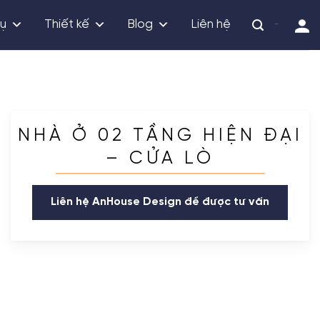
vụ
Thiết kế
Blog
Liên hệ
-
NHÀ Ở 02 TẦNG HIỆN ĐẠI
– CỬA LÒ
Liên hệ AnHouse Design để được tư vấn