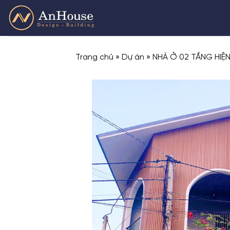
Skip
to
content
Trang chủ
»
Dự án
»
NHÀ Ở 02 TẦNG HIỆN