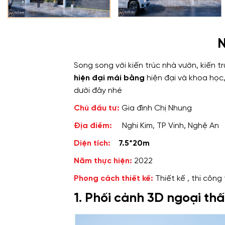
N
Song song với kiến trúc nhà vườn, kiến
hiện đại mái bằng
hiện đại và khoa học
dưới đây nhé
Chủ đầu tư:
Gia đình Chị Nhung
Địa điểm:
Nghi Kim, TP Vinh, Nghệ An
Diện tích:
7.5*20m
Năm thực hiện:
2022
Phong cách thiết kế:
Thiết kế , thi côn
1. Phối cảnh 3D ngoại thấ