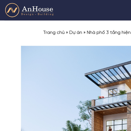
Skip
to
content
Trang chủ
»
Dự án
»
Nhà phố 3 tầng hiện