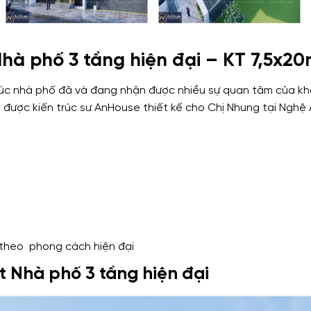
hà phố 3 tầng hiện đại – KT 7,5x2
 trúc nhà phố đã và đang nhận được nhiều sự quan tâm của 
, được kiến trúc sư AnHouse thiết kế cho Chị Nhung tại Nghệ
g theo phong cách hiện đại
t Nhà phố 3 tầng hiện đại