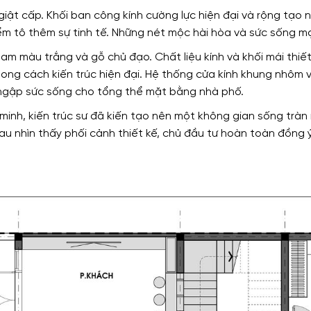
 giật cấp. Khối ban công kính cường lực hiện đại và rộng tạo
ểm tô thêm sự tinh tế. Những nét mộc hài hòa và sức sống m
am màu trắng và gỗ chủ đạo. Chất liệu kính và khối mái thi
ong cách kiến trúc hiện đại. Hệ thống cửa kính khung nhôm 
 ngập sức sống cho tổng thể mặt bằng nhà phố.
minh, kiến trúc sư đã kiến tạo nên một không gian sống tràn 
u nhìn thấy phối cảnh thiết kế, chủ đầu tư hoàn toàn đồng ý