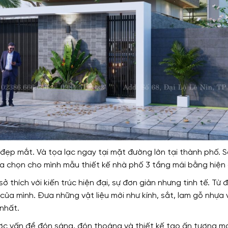
ẹp mắt. Và tọa lạc ngay tại mặt đường lớn tại thành phố. S
a chọn cho mình mẫu thiết kế nhà phố 3 tầng mái bằng hiện 
sở thích với kiến trúc hiện đại, sự đơn giản nhưng tinh tế. T
của mình. Đưa những vật liệu mới như kính, sắt, lam gỗ nhựa
nhất.
được vấn đề đón sáng, đón thoáng và thiết kế tạo ấn tượng m