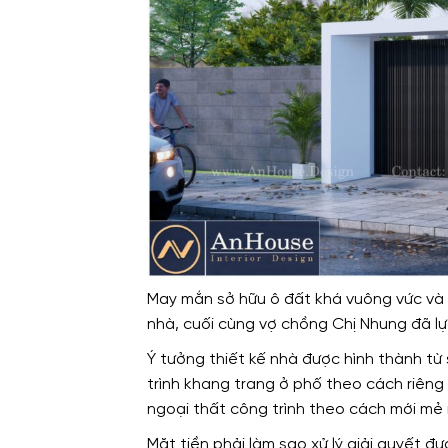
May mắn sở hữu ô đất khá vuông vức và đ
nhà, cuối cùng vợ chồng Chị Nhung đã lự
Ý tưởng thiết kế nhà được hình thành từ 
trình khang trang ở phố theo cách riêng 
ngoại thất công trình theo cách mới mẻ 
Mặt tiền phải làm sao xử lý giải quyết 