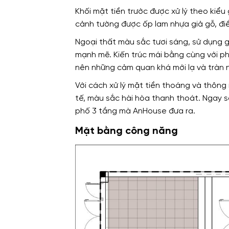
Khối mặt tiền trước được xử lý theo kiểu
cảnh tường được ốp lam nhựa giả gỗ, đi
Ngoại thất màu sắc tươi sáng, sử dụng g
mạnh mẽ. Kiến trúc mái bằng cùng với ph
nên những cảm quan khá mới lạ và tràn
Với cách xử lý mặt tiền thoáng và thông 
tế, màu sắc hài hòa thanh thoát. Ngay sa
phố 3 tầng mà AnHouse đưa ra.
Mặt bằng công năng