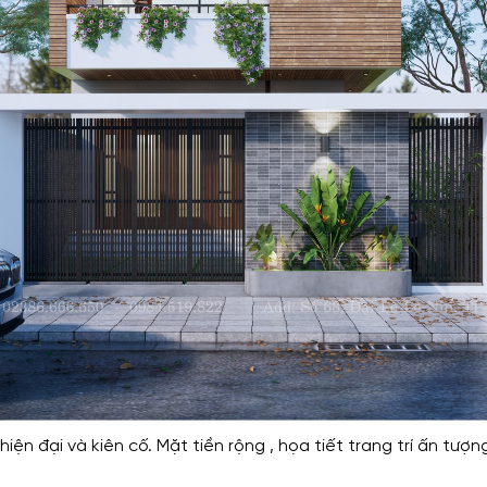
hiện đại và kiên cố. Mặt tiền rộng , họa tiết trang trí ấn t