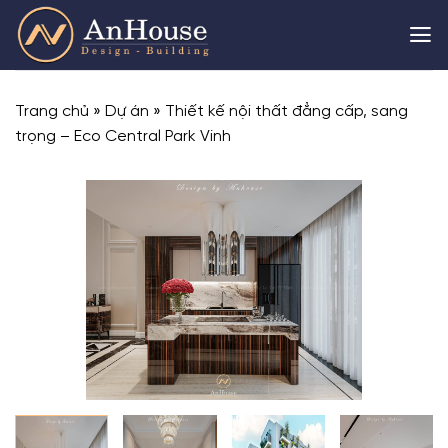
Skip
to
content
Trang chủ
»
Dự án
»
Thiết kế nội thất đẳng cấp, sang
trọng – Eco Central Park Vinh