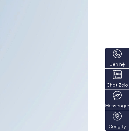
Liên hệ
Chat Zalo
Messenger
Công ty