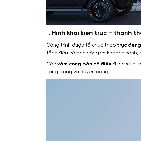
1. Hình khối kiến trúc – thanh t
Công trình được tổ chức theo
trục đứng
tầng đều có ban công và khoảng xanh, g
Các
vòm cong bán cổ điển
được sử dụng
sang trọng và duyên dáng.