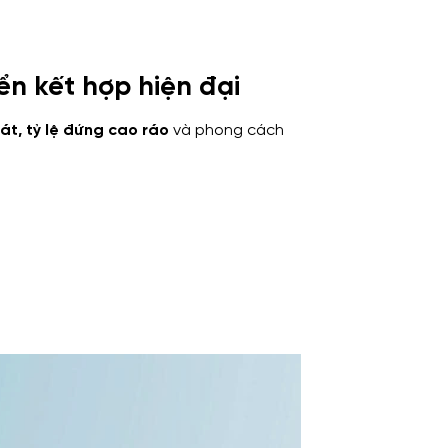
ển kết hợp hiện đại
oát, tỷ lệ đứng cao ráo
và phong cách