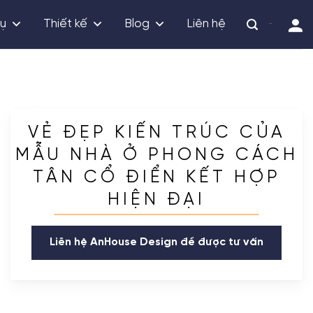
vụ
Thiết kế
Blog
Liên hệ
-
VẺ ĐẸP KIẾN TRÚC CỦA
MẪU NHÀ Ở PHONG CÁCH
TÂN CỔ ĐIỂN KẾT HỢP
HIỆN ĐẠI
Liên hệ AnHouse Design để được tư vấn