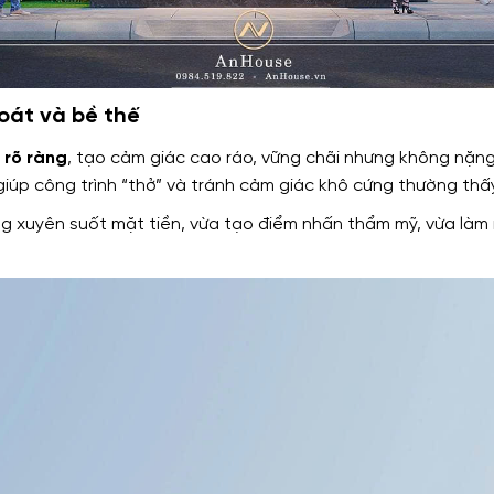
hoát và bề thế
 rõ ràng
, tạo cảm giác cao ráo, vững chãi nhưng không nặng
iúp công trình “thở” và tránh cảm giác khô cứng thường thấ
 xuyên suốt mặt tiền, vừa tạo điểm nhấn thẩm mỹ, vừa làm 