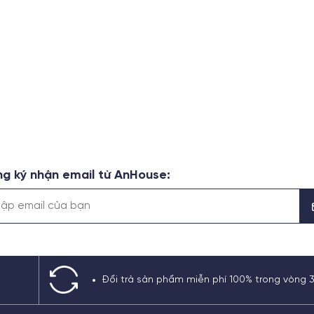
g ký nhận email từ AnHouse:
Đổi trả sản phẩm miễn phí 100% trong vòng 