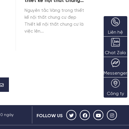
thiết kế nội thất chung
cư đẹp
Nguyên tắc Vàng trong thiết
kế nội thất chung cư đẹp
Thiết kế nội thất chung cư là
việc lên...
Liên hệ
Chat Zalo
Messenger
Công ty
30 ngày
FOLLOW US