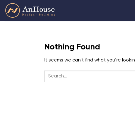
Skip
to
content
Nothing Found
It seems we can’t find what you’re looki