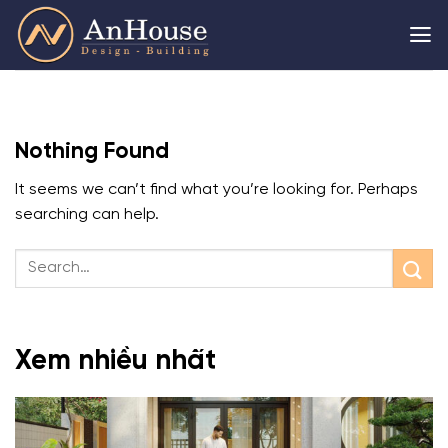
Skip
to
content
Nothing Found
It seems we can’t find what you’re looking for. Perhaps
searching can help.
Xem nhiều nhất