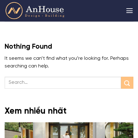
Skip
to
content
Nothing Found
It seems we can’t find what you’re looking for. Perhaps
searching can help.
Xem nhiều nhất