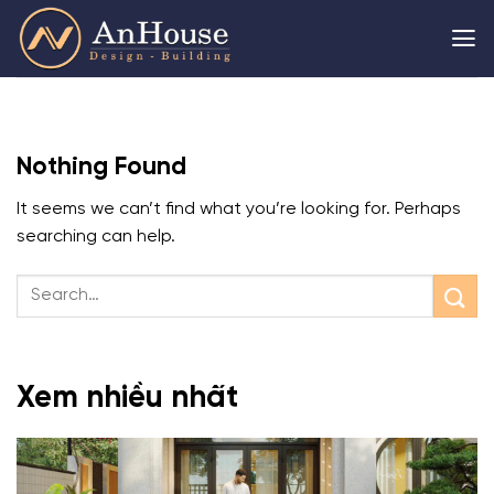
Skip
to
content
Nothing Found
It seems we can’t find what you’re looking for. Perhaps
searching can help.
Xem nhiều nhất