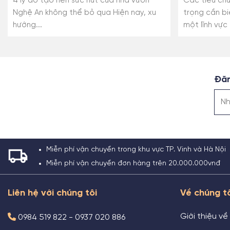
4 lý do tạo nên sức hút của nhà vườn
Các tiêu chu
Nghệ An không thể bỏ qua Hiện nay, xu
trọng cần bi
hướng...
một lĩnh vực 
Đăn
Miễn phí vận chuyển trong khu vực TP. Vinh và Hà Nội
Miễn phí vận chuyển đơn hàng trên 20.000.000vnđ
Liên hệ với chúng tôi
Về chúng t
Giới thiệu về
0984 519 822 - 0937 020 886