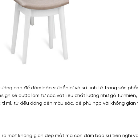
 lượng cao để đảm bảo sự bền bỉ và sự tinh tế trong sản phẩ
ign sẽ được làm từ các vật liệu chất lượng như gỗ tự nhiên
nhắc tỉ mỉ, từ kiểu dáng đến màu sắc, để phù hợp với không gia
o ra một không gian đẹp mắt mà còn đảm bảo sự tiện nghi v