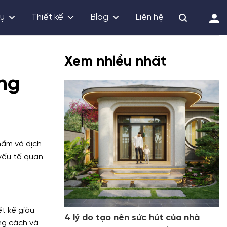
vụ
Thiết kế
Blog
Liên hệ
-
Xem nhiều nhất
ng
hẩm và dịch
 yếu tố quan
t kế giàu
4 lý do tạo nên sức hút của nhà
ng cách và