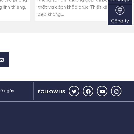
hiết kế phòng
Những sai lầm thường gặp khi bố trí nội
 linh thiêng.
thất và cách khắc phục Thiết kế nội thất
đẹp không...
Công ty
30 ngày
FOLLOW US