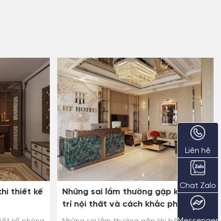
Liên hệ
Chat Zalo
hi thiết kế
Những sai lầm thường gặp khi bố
trí nội thất và cách khắc phục
Messenger