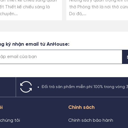
ẩn thiết kế chiếu sáng quan
Những lưu ý quan trọng khi t
ết Thiết kế chiếu sáng là
thờ Phòng thờ là nơi thờ cúng
chuyên...
Do đó,...
g ký nhận email từ AnHouse:
Đổi trả sản phẩm miễn phí 100% trong vòng 
ôi
Chính sách
 chúng tôi
Chính sách bảo hành