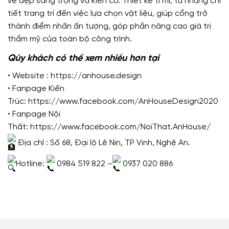
vẻ đẹp sang trọng và kiên cố. Thiết kế tỉ mỉ, từ những chi
tiết trang trí đến việc lựa chọn vật liệu, giúp cổng trở
thành điểm nhấn ấn tượng, góp phần nâng cao giá trị
thẩm mỹ của toàn bộ công trình.
Qúy khách có thể xem nhiều hơn tại
• Website :
https://anhouse.design
• Fanpage Kiến
Trúc:
https://www.facebook.com/AnHouseDesign2020
• Fanpage Nội
Thất:
https://www.facebook.com/NoiThat.AnHouse/
Địa chỉ : Số 68, Đại lộ Lê Nin, TP Vinh, Nghệ An.
Hotline:
0984 519 822 –
0937 020 886