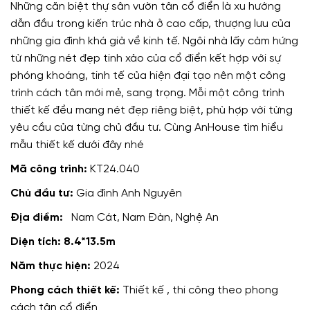
Những căn biệt thự sân vườn tân cổ điển là xu hướng
dẫn đầu trong kiến trúc nhà ở cao cấp, thượng lưu của
những gia đình khá giả về kinh tế. Ngôi nhà lấy cảm hứng
từ những nét đẹp tinh xảo của cổ điển kết hợp với sự
phóng khoáng, tinh tế của hiện đại tạo nên một công
trình cách tân mới mẻ, sang trọng. Mỗi một công trình
thiết kế đều mang nét đẹp riêng biệt, phù hợp với từng
yêu cầu của từng chủ đầu tư. Cùng AnHouse tìm hiểu
mẫu thiết kế dưới đây nhé
Mã công trình:
KT24.040
Chủ đầu tư:
Gia đình Anh Nguyên
Địa điểm:
Nam Cát, Nam Đàn, Nghệ An
Diện tích: 8.4*13.5m
Năm thực hiện:
2024
Phong cách thiết kế:
Thiết kế , thi công theo phong
cách tân cổ điển