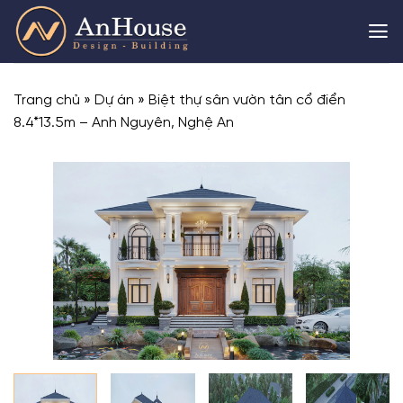
Skip
to
content
Trang chủ
»
Dự án
»
Biệt thự sân vườn tân cổ điển
8.4*13.5m – Anh Nguyên, Nghệ An