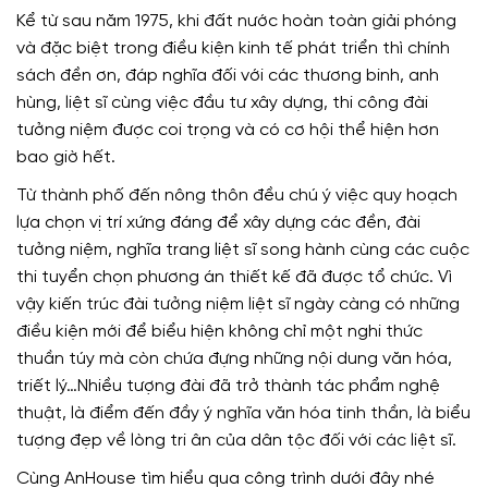
Kể từ sau năm 1975, khi đất nước hoàn toàn giải phóng
và đặc biệt trong điều kiện kinh tế phát triển thì chính
sách đền ơn, đáp nghĩa đối với các thương binh, anh
hùng, liệt sĩ cùng việc đầu tư xây dựng, thi công đài
tưởng niệm được coi trọng và có cơ hội thể hiện hơn
bao giờ hết.
Từ thành phố đến nông thôn đều chú ý việc quy hoạch
lựa chọn vị trí xứng đáng để xây dựng các đền, đài
tưởng niệm, nghĩa trang liệt sĩ song hành cùng các cuộc
thi tuyển chọn phương án thiết kế đã được tổ chức. Vì
vậy kiến trúc đài tưởng niệm liệt sĩ ngày càng có những
điều kiện mới để biểu hiện không chỉ một nghi thức
thuần túy mà còn chứa đựng những nội dung văn hóa,
triết lý…Nhiều tượng đài đã trở thành tác phẩm nghệ
thuật, là điểm đến đầy ý nghĩa văn hóa tinh thần, là biểu
tượng đẹp về lòng tri ân của dân tộc đối với các liệt sĩ.
Cùng AnHouse tìm hiểu qua công trình dưới đây nhé