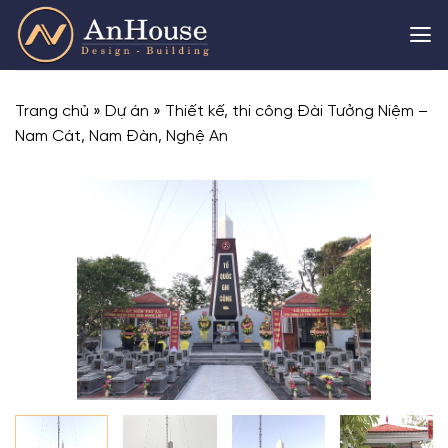
Skip
to
content
Trang chủ
»
Dự án
»
Thiết kế, thi công Đài Tưởng Niệm –
Nam Cát, Nam Đàn, Nghệ An