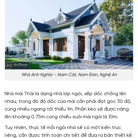
Nhà Anh Nghĩa – Nam Cát, Nam Đàn, Nghệ An
Nhà mái Thái là dạng nhà lợp ngói, xếp dốc chồng lên
nhau, trong đó độ dốc của mái cần phải đạt góc 30 độ,
cùng nhiều ngang tối thiểu 1m. Phần kèo sẽ được nâng
lên khoảng 0.75m cùng chiều xuôi mái ngói là 10m.
Tuy nhiên, thực tế mỗi ngôi nhà sẽ có một kiến trúc
riêng, cần được tính toán chi tiết để đưa ra bản thiết kế