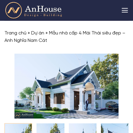
Skip
to
content
Trang chủ
»
Dự án
»
Mẫu nhà cấp 4 Mái Thái siêu đẹp –
Anh Nghĩa Nam Cát