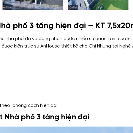
hà phố 3 tầng hiện đại – KT 7,5x2
 trúc nhà phố đã và đang nhận được nhiều sự quan tâm của 
, được kiến trúc sư AnHouse thiết kế cho Chị Nhung tại Nghệ
g theo phong cách hiện đại
t Nhà phố 3 tầng hiện đại