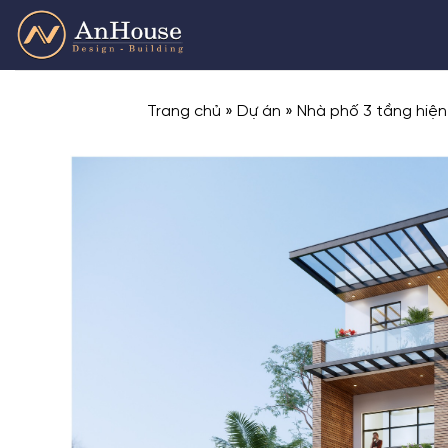
Skip
to
content
Trang chủ
»
Dự án
»
Nhà phố 3 tầng hiện