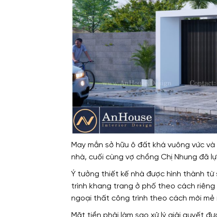
May mắn sở hữu ô đất khá vuông vức và đ
nhà, cuối cùng vợ chồng Chị Nhung đã lự
Ý tưởng thiết kế nhà được hình thành từ 
trình khang trang ở phố theo cách riêng 
ngoại thất công trình theo cách mới mẻ 
Mặt tiền phải làm sao xử lý giải quyết 