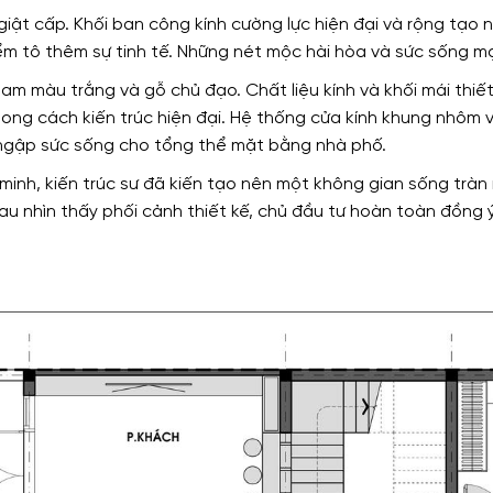
 giật cấp. Khối ban công kính cường lực hiện đại và rộng tạo
ểm tô thêm sự tinh tế. Những nét mộc hài hòa và sức sống m
am màu trắng và gỗ chủ đạo. Chất liệu kính và khối mái thi
ong cách kiến trúc hiện đại. Hệ thống cửa kính khung nhôm 
 ngập sức sống cho tổng thể mặt bằng nhà phố.
minh, kiến trúc sư đã kiến tạo nên một không gian sống tràn 
u nhìn thấy phối cảnh thiết kế, chủ đầu tư hoàn toàn đồng ý