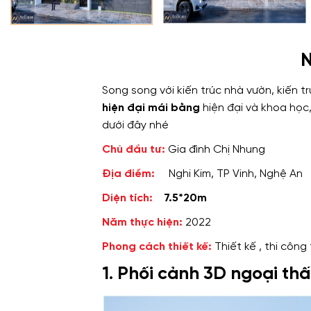
N
Song song với kiến trúc nhà vườn, kiến
hiện đại mái bằng
hiện đại và khoa học
dưới đây nhé
Chủ đầu tư:
Gia đình Chị Nhung
Địa điểm:
Nghi Kim, TP Vinh, Nghệ An
Diện tích:
7.5*20m
Năm thực hiện:
2022
Phong cách thiết kế:
Thiết kế , thi côn
1. Phối cảnh 3D ngoại thấ