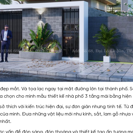
ẹp mắt. Và tọa lạc ngay tại mặt đường lớn tại thành phố. S
a chọn cho mình mẫu thiết kế nhà phố 3 tầng mái bằng hiện 
sở thích với kiến trúc hiện đại, sự đơn giản nhưng tinh tế. T
của mình. Đưa những vật liệu mới như kính, sắt, lam gỗ nhựa
nhất.
được vấn đề đón sáng, đón thoáng và thiết kế tạo ấn tượng m