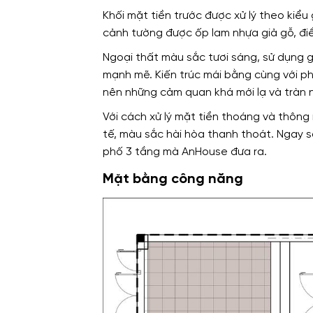
Khối mặt tiền trước được xử lý theo kiểu
cảnh tường được ốp lam nhựa giả gỗ, đi
Ngoại thất màu sắc tươi sáng, sử dụng g
mạnh mẽ. Kiến trúc mái bằng cùng với ph
nên những cảm quan khá mới lạ và tràn
Với cách xử lý mặt tiền thoáng và thông 
tế, màu sắc hài hòa thanh thoát. Ngay sa
phố 3 tầng mà AnHouse đưa ra.
Mặt bằng công năng