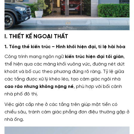
I. THIẾT KẾ NGOẠI THẤT
1. Tổng thể kiến trúc – Hình khối hiện đại, tỉ lệ hài hòa
Công trình mang ngôn ngữ
kiến trúc hiện đại tối giản
,
thể hiện qua các mảng khối vuông vức, đường nét dứt
khoát và bố cục theo phương đứng rõ ràng. Tỷ lệ giữa
các tầng được xử lý khéo léo, tạo cảm giác ngôi nhà
cao ráo nhưng không nặng nề
, phù hợp với bối cảnh
nhà phố đô thị.
Việc giật cấp nhẹ ở các tầng trên giúp mặt tiền có
chiều sâu, tránh cảm giác phẳng đơn điệu thường gặp ở
nhà ống.