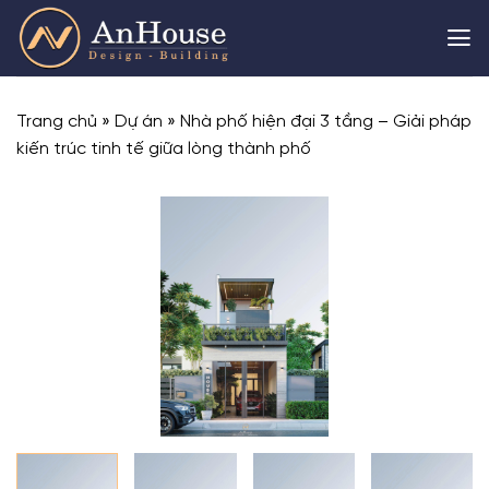
Skip
to
content
Trang chủ
»
Dự án
»
Nhà phố hiện đại 3 tầng – Giải pháp
kiến trúc tinh tế giữa lòng thành phố