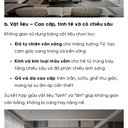
b. Vật liệu – Cao cấp, tinh tế và có chiều sâu
Không gian sử dụng bảng vật liệu chọn lọc:
Đá tự nhiên vân sáng
cho mảng tường TV, tạo
cảm giác sang trọng và bền vững
Kính và kim loại màu sẫm
cho hệ tủ trưng bày,
tăng chiều sâu và độ phản chiếu ánh sáng
Gỗ và da cao cấp
trên trần, sofa, ghế thư giãn,
mang lại sự ấm áp cần thiết
Sự kết hợp giữa vật liệu “lạnh” và “ấm” giúp không gian
cân bằng, không bị cứng hay nặng nề.