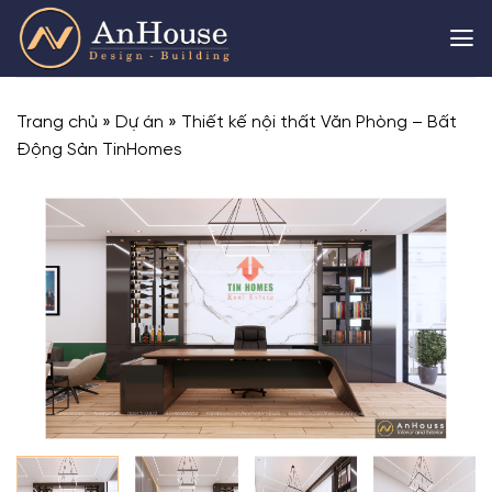
Skip
to
content
Trang chủ
»
Dự án
»
Thiết kế nội thất Văn Phòng – Bất
Động Sản TinHomes