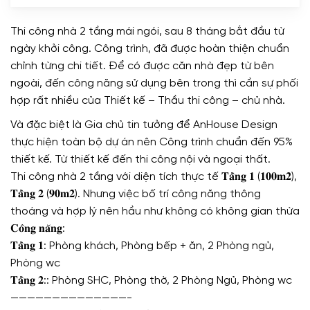
Thi công nhà 2 tầng mái ngói, sau 8 tháng bắt đầu từ
ngày khởi công. Công trình, đã được hoàn thiện chuẩn
chỉnh từng chi tiết. Để có được căn nhà đẹp từ bên
ngoài, đến công năng sử dụng bên trong thì cần sự phối
hợp rất nhiều của Thiết kế – Thầu thi công – chủ nhà.
Và đặc biệt là Gia chủ tin tưởng để AnHouse Design
thực hiện toàn bộ dự án nên Công trình chuẩn đến 95%
thiết kế. Từ thiết kế đến thi công nội và ngoại thất.
Thi công nhà 2 tầng với diện tích thực tế 𝐓𝐚̂̀𝐧𝐠 𝟏 (𝟏𝟎𝟎𝐦𝟐),
𝐓𝐚̂̀𝐧𝐠 𝟐 (𝟗𝟎𝐦𝟐). Nhưng việc bố trí công năng thông
thoáng và hợp lý nên hầu như không có không gian thừa
𝐂𝐨̂𝐧𝐠 𝐧𝐚̆𝐧𝐠:
𝐓𝐚̂̀𝐧𝐠 𝟏: Phòng khách, Phòng bếp + ăn, 2 Phòng ngủ,
Phòng wc
𝐓𝐚̂̀𝐧𝐠 𝟐:: Phòng SHC, Phòng thờ, 2 Phòng Ngủ, Phòng wc
——————————————-