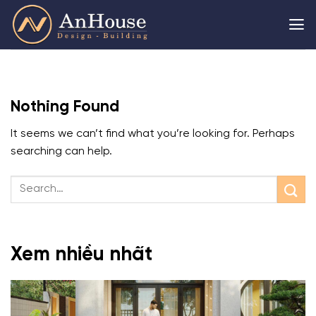
Skip
to
content
Nothing Found
It seems we can’t find what you’re looking for. Perhaps
searching can help.
Xem nhiều nhất