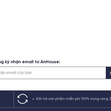
g ký nhận email từ AnHouse:
Đổi trả sản phẩm miễn phí 100% trong vòng 