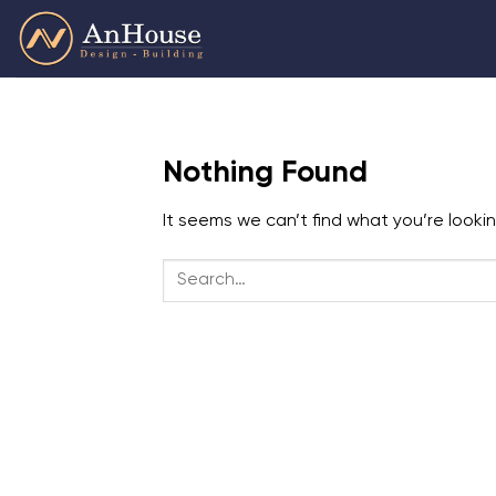
Skip
to
content
Nothing Found
It seems we can’t find what you’re looki