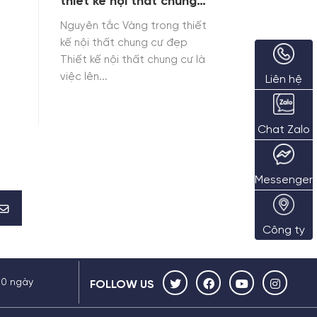
thiết kế nội thất chung
cư đẹp
Nguyên tắc Vàng trong thiết
kế nội thất chung cư đẹp
Thiết kế nội thất chung cư là
việc lên...
Liên hệ
Chat Zalo
Messenger
Công ty
30 ngày
FOLLOW US