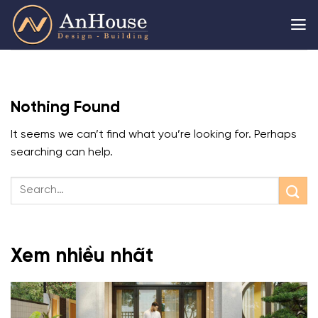
Skip
to
content
Nothing Found
It seems we can’t find what you’re looking for. Perhaps
searching can help.
Xem nhiều nhất