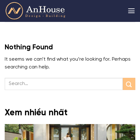
Skip
to
content
Nothing Found
It seems we can’t find what you’re looking for. Perhaps
searching can help.
Xem nhiều nhất