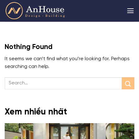
Skip
to
content
Nothing Found
It seems we can’t find what you’re looking for. Perhaps
searching can help.
Xem nhiều nhất