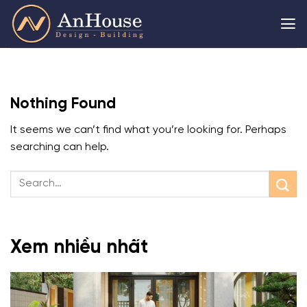
Skip
to
content
Nothing Found
It seems we can’t find what you’re looking for. Perhaps
searching can help.
Xem nhiều nhất