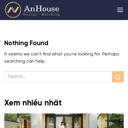
Skip
to
content
Nothing Found
It seems we can’t find what you’re looking for. Perhaps
searching can help.
Xem nhiều nhất