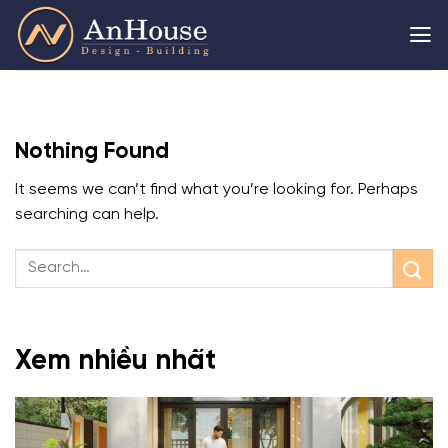
Skip
to
content
Nothing Found
It seems we can’t find what you’re looking for. Perhaps
searching can help.
Xem nhiều nhất