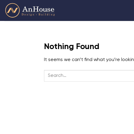
Skip
to
content
Nothing Found
It seems we can’t find what you’re looki