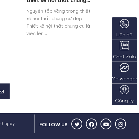
thiết kế nội thất chung
cư đẹp
Nguyên tắc Vàng trong thiết
kế nội thất chung cư đẹp
Thiết kế nội thất chung cư là
việc lên...
Liên hệ
Chat Zalo
Messenger
Công ty
30 ngày
FOLLOW US