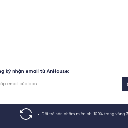
g ký nhận email từ AnHouse:
Đổi trả sản phẩm miễn phí 100% trong vòng 