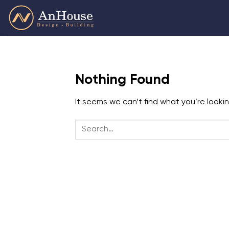
Skip
to
content
Nothing Found
It seems we can’t find what you’re looki