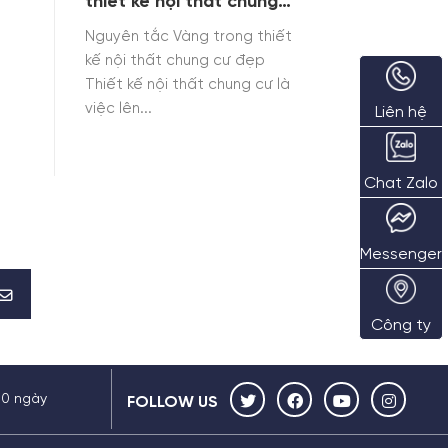
thiết kế nội thất chung
cư đẹp
Nguyên tắc Vàng trong thiết
kế nội thất chung cư đẹp
Thiết kế nội thất chung cư là
việc lên...
Liên hệ
Chat Zalo
Messenger
Công ty
30 ngày
FOLLOW US