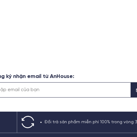
g ký nhận email từ AnHouse:
Đổi trả sản phẩm miễn phí 100% trong vòng 