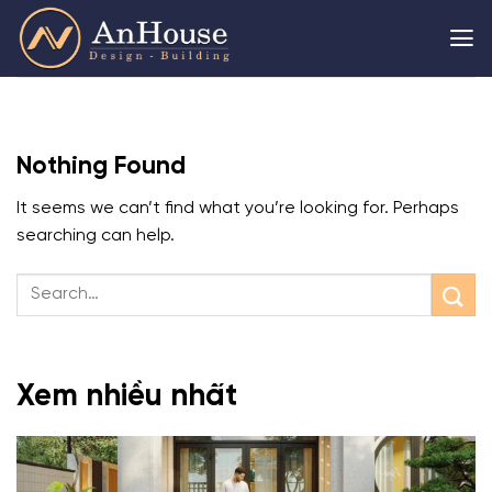
Skip
to
content
Nothing Found
It seems we can’t find what you’re looking for. Perhaps
searching can help.
Xem nhiều nhất