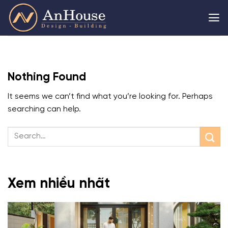
Skip
to
content
Nothing Found
It seems we can’t find what you’re looking for. Perhaps
searching can help.
Xem nhiều nhất