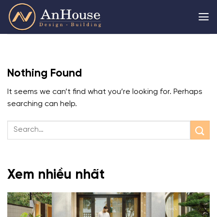
Skip
to
content
Nothing Found
It seems we can’t find what you’re looking for. Perhaps
searching can help.
Xem nhiều nhất