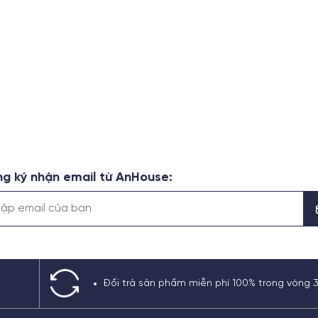
g ký nhận email từ AnHouse:
Đổi trả sản phẩm miễn phí 100% trong vòng 