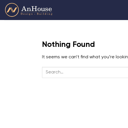
Skip
to
content
Nothing Found
It seems we can’t find what you’re looki