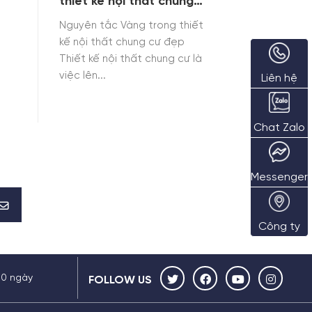
thiết kế nội thất chung
cư đẹp
Nguyên tắc Vàng trong thiết
kế nội thất chung cư đẹp
Thiết kế nội thất chung cư là
việc lên...
Liên hệ
Chat Zalo
Messenger
Công ty
30 ngày
FOLLOW US