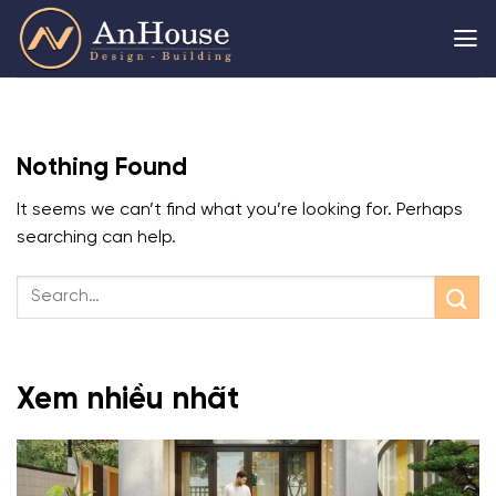
Skip
to
content
Nothing Found
It seems we can’t find what you’re looking for. Perhaps
searching can help.
Xem nhiều nhất