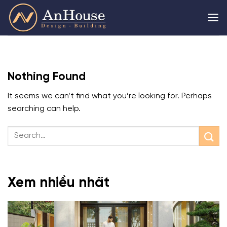
Skip
to
content
Nothing Found
It seems we can’t find what you’re looking for. Perhaps
searching can help.
Xem nhiều nhất