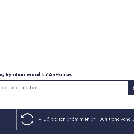
g ký nhận email từ AnHouse:
Đổi trả sản phẩm miễn phí 100% trong vòng 