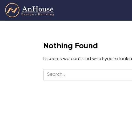
Skip
to
content
Nothing Found
It seems we can’t find what you’re looki