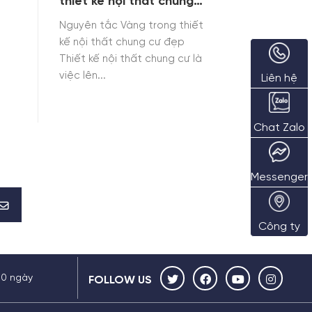
thiết kế nội thất chung
cư đẹp
Nguyên tắc Vàng trong thiết
kế nội thất chung cư đẹp
Thiết kế nội thất chung cư là
việc lên...
Liên hệ
Chat Zalo
Messenger
Công ty
30 ngày
FOLLOW US