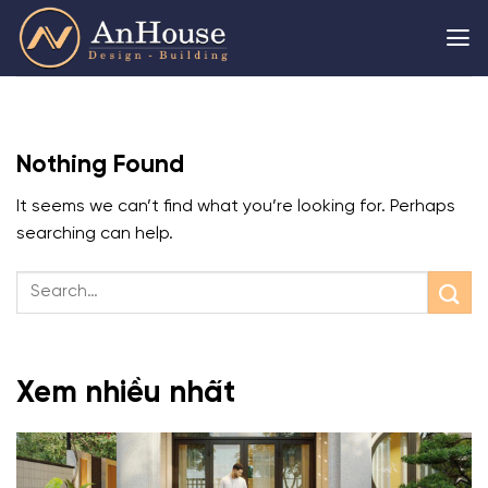
Skip
to
content
Nothing Found
It seems we can’t find what you’re looking for. Perhaps
searching can help.
Xem nhiều nhất