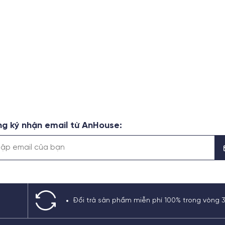
g ký nhận email từ AnHouse:
Đổi trả sản phẩm miễn phí 100% trong vòng 