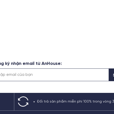
g ký nhận email từ AnHouse:
Đổi trả sản phẩm miễn phí 100% trong vòng 