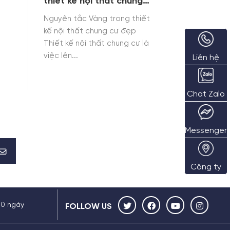
thiết kế nội thất chung
cư đẹp
Nguyên tắc Vàng trong thiết
kế nội thất chung cư đẹp
Thiết kế nội thất chung cư là
việc lên...
Liên hệ
Chat Zalo
Messenger
Công ty
30 ngày
FOLLOW US