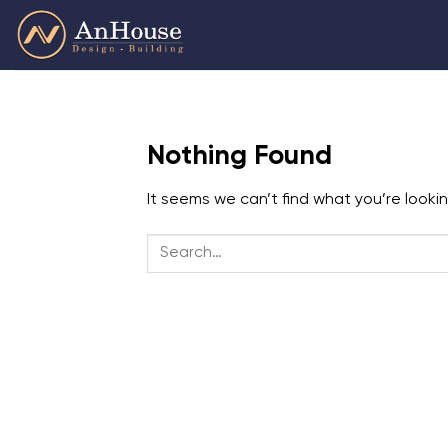
Skip
to
content
Nothing Found
It seems we can’t find what you’re looki