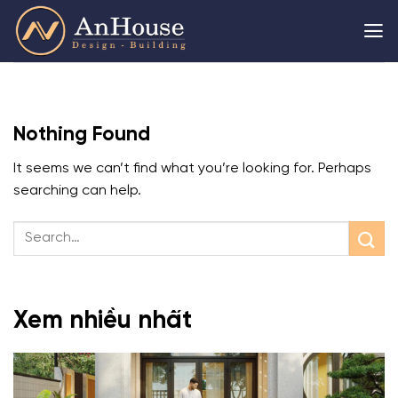
Skip
to
content
Nothing Found
It seems we can’t find what you’re looking for. Perhaps
searching can help.
Xem nhiều nhất