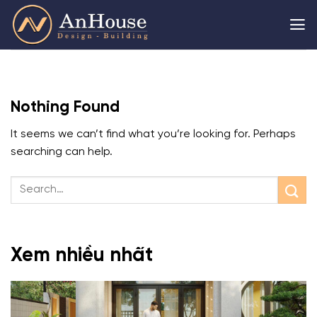
Skip
to
content
Nothing Found
It seems we can’t find what you’re looking for. Perhaps
searching can help.
Xem nhiều nhất