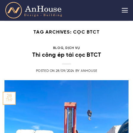
Skip
to
content
TAG ARCHIVES:
CỌC BTCT
BLOG
,
DỊCH VỤ
Thi công ép tải cọc BTCT
POSTED ON
28/09/2024
BY
ANHOUSE
28
Th9