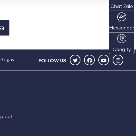
Chat Zalo
Messenger
Công ty
30 ngày
FOLLOW US
ắp đặt