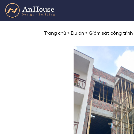
Skip
to
content
Trang chủ
»
Dự án
»
Giám sát công trình