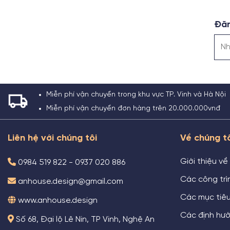
Đăn
Miễn phí vận chuyển trong khu vực TP. Vinh và Hà Nội
Miễn phí vận chuyển đơn hàng trên 20.000.000vnđ
Liên hệ với chúng tôi
Về chúng t
Giới thiệu về
0984 519 822 - 0937 020 886
Các công trìn
anhouse.design@gmail.com
Các mục tiê
www.anhouse.design
Các định hướ
Số 68, Đại lộ Lê Nin, TP Vinh, Nghệ An