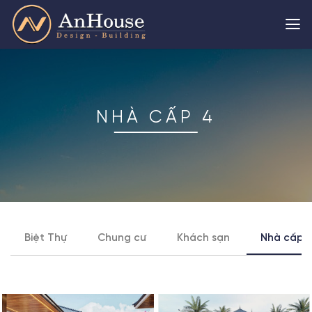
Skip
to
content
NHÀ CẤP 4
Biệt Thự
Chung cư
Khách sạn
Nhà cấp 