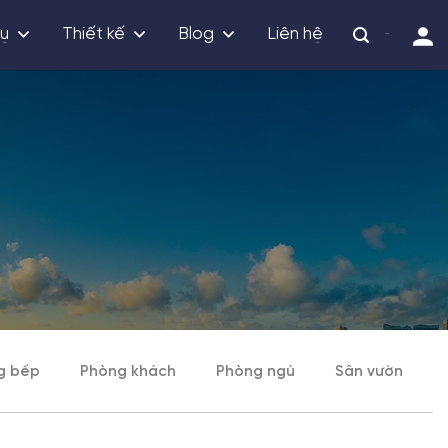
vụ
Thiết kế
Blog
Liên hệ
-
g bếp
Phòng khách
Phòng ngủ
Sân vườn