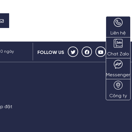
Liên hệ
30 ngày
FOLLOW US
Chat Zalo
Messenger
Công ty
ắp đặt