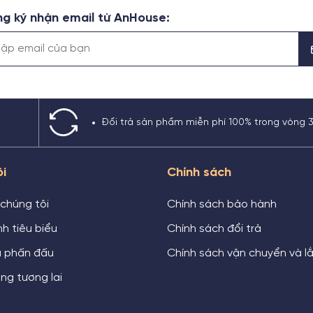
g ký nhận email từ AnHouse:
Đổi trả sản phẩm miễn phí 100% trong vòng 
ôi
Chính sách
 chúng tôi
Chính sách bảo hành
h tiêu biểu
Chính sách đổi trả
u phấn đấu
Chính sách vận chuyển và l
ng tương lai